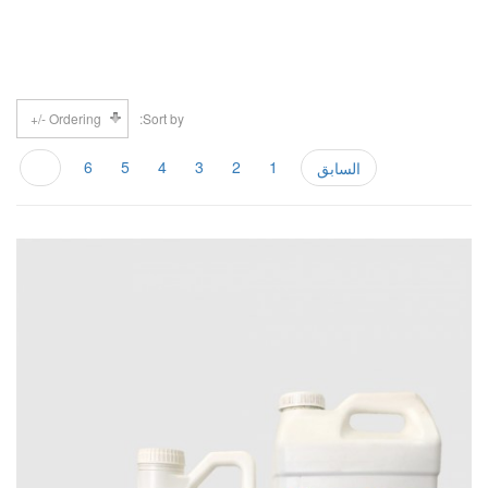
Ordering -/+
Sort by
6
5
4
3
2
1
السابق
7