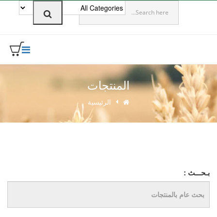
0
المنتجات
الرئيسية
بـحـــث :