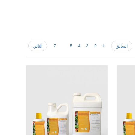
7
6
5
4
3
2
1
السابق
التالي