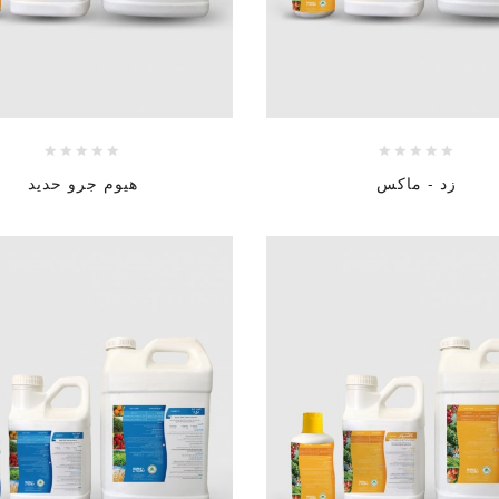
زد - ماكس
هيوم جرو حديد