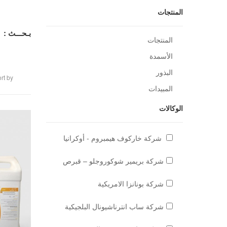
المنتجات
بـحـــث :
المنتجات
الأسمدة
البذور
rt by
المبيدات
الوكالات
شركة خاركوف هيمبروم - أوكرانيا
شركة بريمير شوكوروجلو – قبرص
شركة بونانزا الامريكية
شركة ساب انترناشيونال البلجيكية