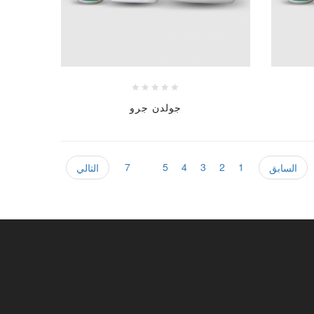
جولدن جرو
7
6
5
4
3
2
1
السابق
التالي