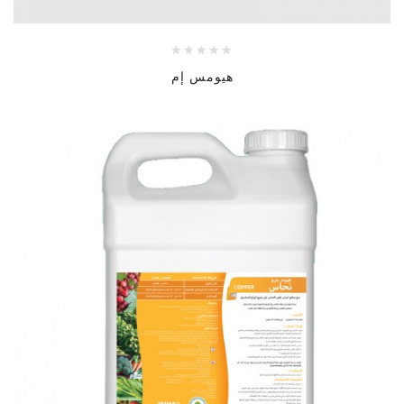
هيومس إم