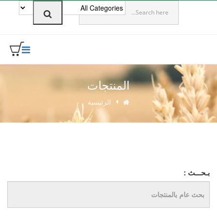
0
المنتجات
الرئيسية
بـحـــث :