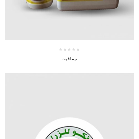
نيمافيت