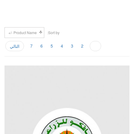
Product Name -/+
Sort by
7
6
5
4
3
2
1
التالي