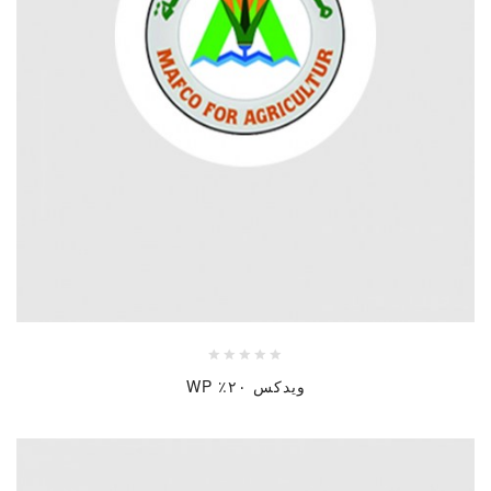
ويدكس ٢٠٪ WP