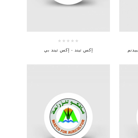
يدنم
إكس تيند - إكس تيند بي