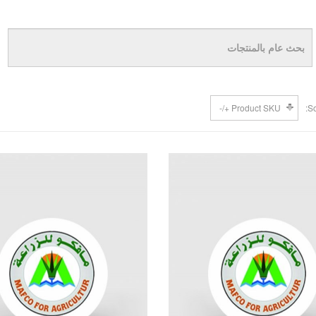
Product SKU +/-
So