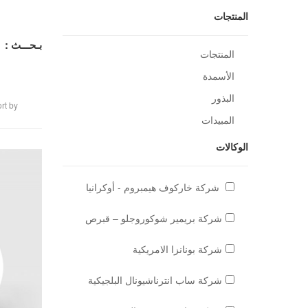
المنتجات
بـحـــث :
المنتجات
الأسمدة
البذور
rt by
المبيدات
الوكالات
شركة خاركوف هيمبروم - أوكرانيا
شركة بريمير شوكوروجلو – قبرص
شركة بونانزا الامريكية
شركة ساب انترناشيونال البلجيكية