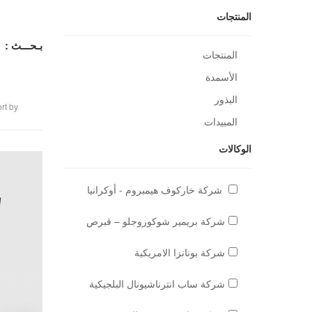
المنتجات
بـحـــث :
المنتجات
الأسمدة
البذور
rt by
المبيدات
الوكالات
شركة خاركوف هيمبروم - أوكرانيا
شركة بريمير شوكوروجلو – قبرص
شركة بونانزا الامريكية
شركة ساب انترناشيونال البلجيكية