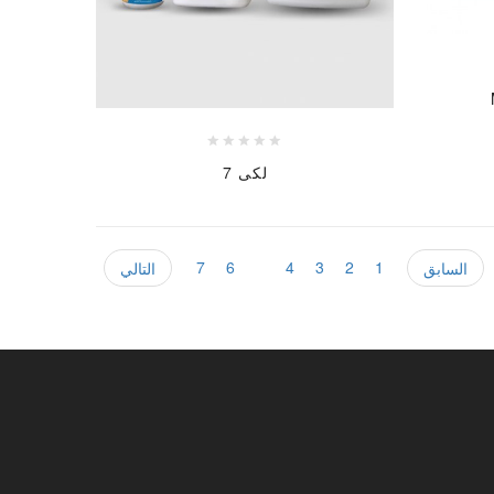
لكى 7
7
6
5
4
3
2
1
السابق
التالي