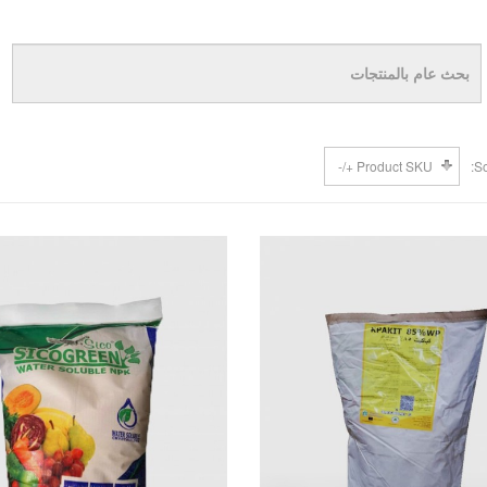
Product SKU +/-
So