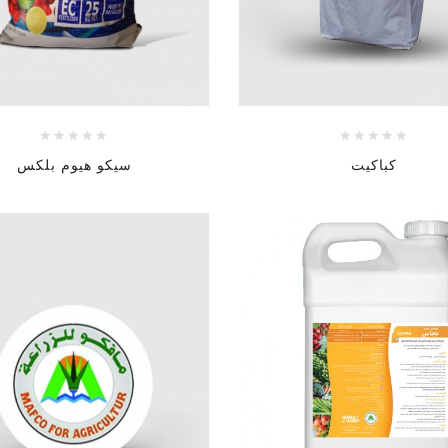
كباكيت
سيكو هيوم بلكس