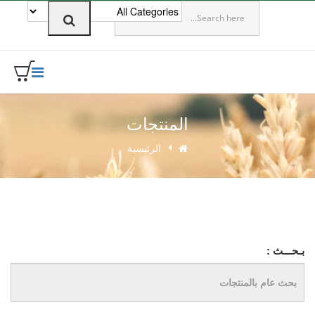
0
المنتجات
الرئيسية
بـحـــث :