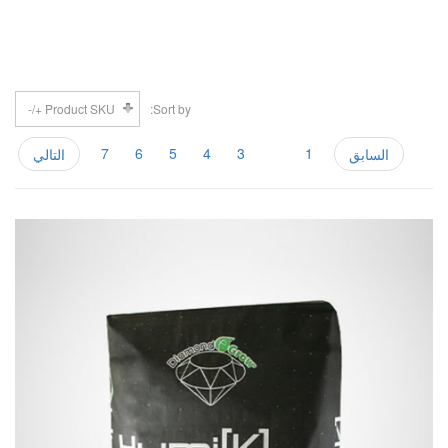
Product SKU +/-
Sort by
7
6
5
4
3
2
1
السابق
التالي