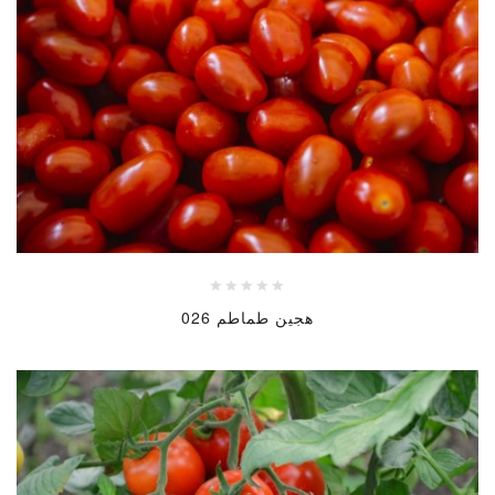
هجين طماطم 026