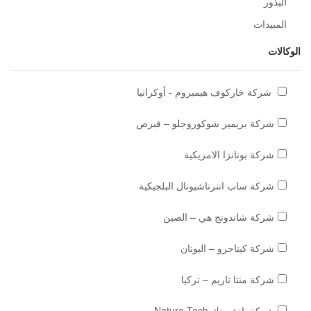
البذور
المبيدات
الوكالات
شركة خاركوف هيمبروم - أوكرانيا
شركة بريمير شوكوروجلو – قبرص
شركة بونانزا الامريكية
شركة ساب انترناشيونال البلجيكية
شركة شاندونج هي – الصين
شركة كيناجرو – اليونان
شركة منتا تاريم – تركيا
شركة ناتشر تك Nature Tech