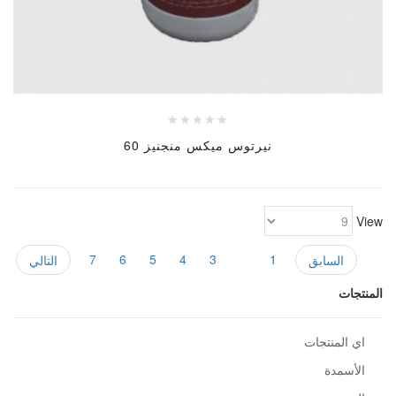
نيرتوس ميكس منجنيز 60
View
7
6
5
4
3
2
1
السابق
التالي
المنتجات
اي المنتجات
الأسمدة