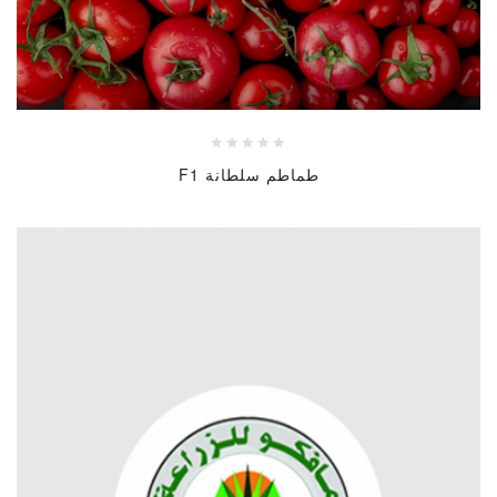
طماطم سلطانة F1