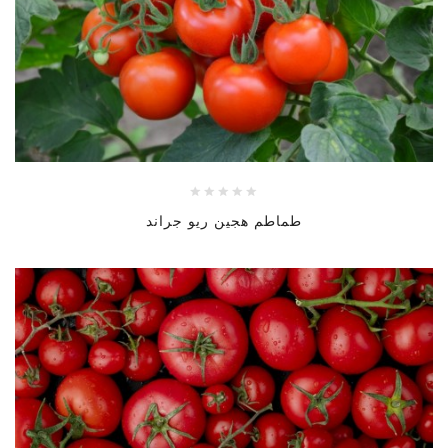
طماطم هجين ريو جراند