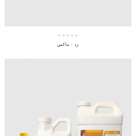
زد - ماكس