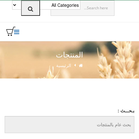
0
المنتجات
الرئيسية
بـحـــث :