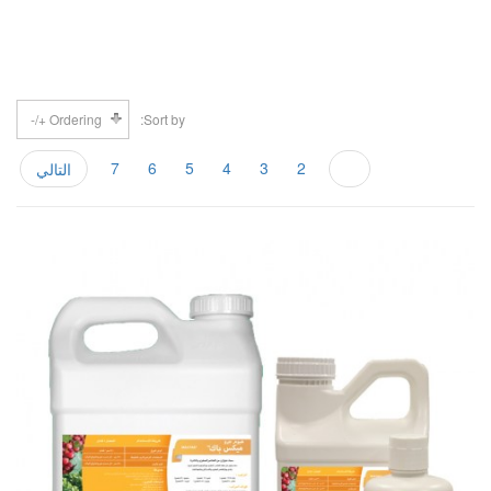
Ordering +/-
Sort by
7
6
5
4
3
2
1
التالي