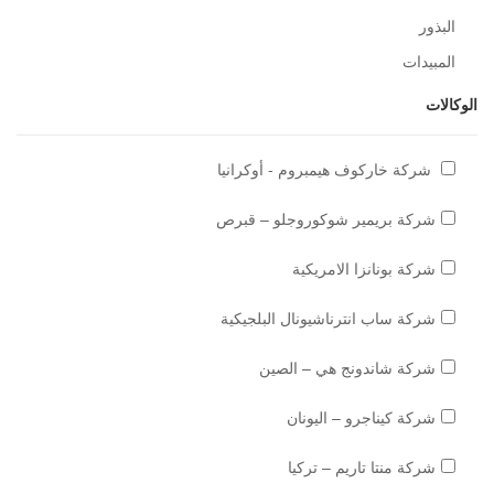
البذور
المبيدات
الوكالات
شركة خاركوف هيمبروم - أوكرانيا
شركة بريمير شوكوروجلو – قبرص
شركة بونانزا الامريكية
شركة ساب انترناشيونال البلجيكية
شركة شاندونج هي – الصين
شركة كيناجرو – اليونان
شركة منتا تاريم – تركيا